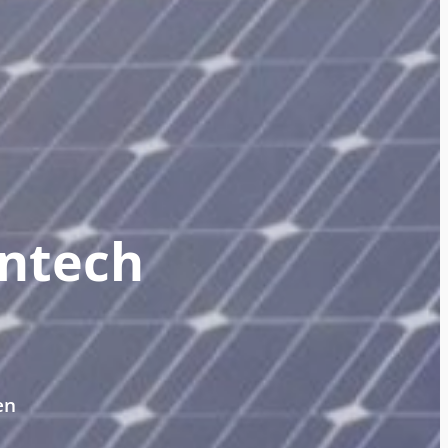
ntech
en