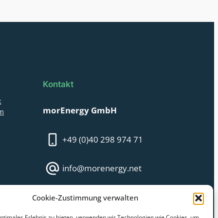
Kontakt
k
morEnergy GmbH
am
+49 (0)40 298 974 71
info@morenergy.net
Monday – Friday:
Cookie-Zustimmung verwalten
09:00 AM till 16:00 PM
optimales Erlebnis zu bieten, verwenden wir Technologien wie Cookies, um