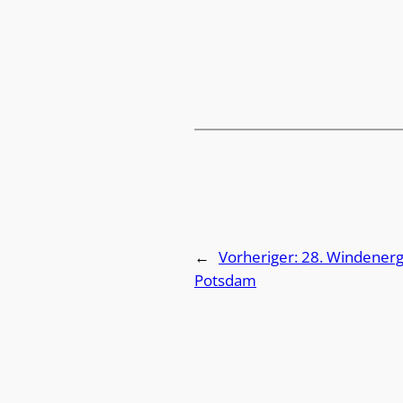
←
Vorheriger:
28. Windenerg
Potsdam