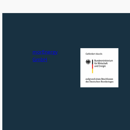
morEnergy
GmbH