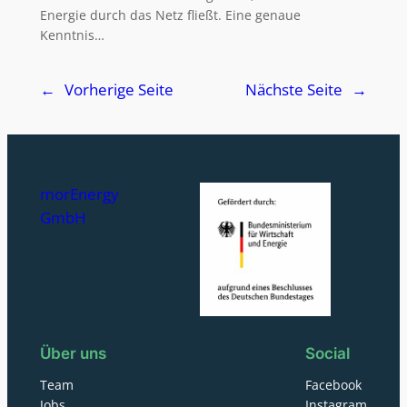
Energie durch das Netz fließt. Eine genaue
Kenntnis…
←
Vorherige Seite
Nächste Seite
→
morEnergy
GmbH
Über uns
Social
Team
Facebook
Jobs
Instagram