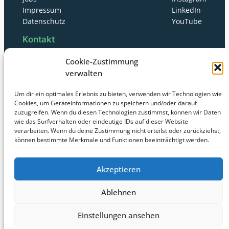
Impressum
LinkedIn
Datenschutz
YouTube
Kontakt
Cookie-Zustimmung
morEnergy GmbH
verwalten
Um dir ein optimales Erlebnis zu bieten, verwenden wir Technologien wie
+49 (0)40 298 974 71
Cookies, um Geräteinformationen zu speichern und/oder darauf
zuzugreifen. Wenn du diesen Technologien zustimmst, können wir Daten
wie das Surfverhalten oder eindeutige IDs auf dieser Website
info@morenergy.net
verarbeiten. Wenn du deine Zustimmung nicht erteilst oder zurückziehst,
können bestimmte Merkmale und Funktionen beeinträchtigt werden.
Monday – Friday:
Akzeptieren
09:00 AM till 16:00 PM
Ablehnen
Georg-Wilhelm-Straße 187
21107 Hamburg
Einstellungen ansehen