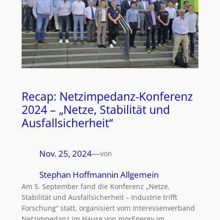
Recap: Netzimpedanz-Konferenz
2024 – „Netze, Stabilität und
Ausfallsicherheit“
Nov. 25, 2024
—
von
Stephan Hoffmann
in
Allgemein
Am 5. September fand die Konferenz „Netze,
Stabilität und Ausfallsicherheit – Industrie trifft
Forschung“ statt, organisiert vom Interessenverband
Netzimpedanz im Hause von morEnergy im