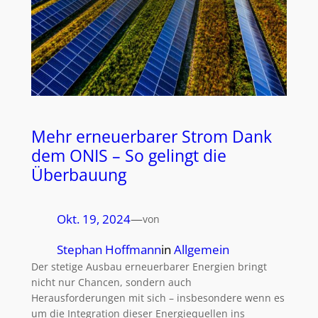
Mehr erneuerbarer Strom Dank
dem ONIS – So gelingt die
Überbauung
Okt. 19, 2024
—
von
Stephan Hoffmann
in
Allgemein
Der stetige Ausbau erneuerbarer Energien bringt
nicht nur Chancen, sondern auch
Herausforderungen mit sich – insbesondere wenn es
um die Integration dieser Energiequellen ins